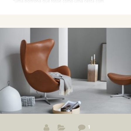
“uma poltrona que fosse como uma cesta com
almofadas, alguma coisa em que ela pudesse
realmente se enrolar”. Conheça a história desta peça
incrível!
1