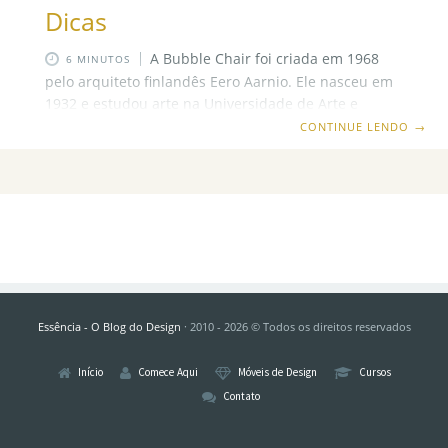
Dicas
A Bubble Chair foi criada em 1968
6 MINUTOS
pelo arquiteto finlandês Eero Aarnio. Ele nasceu em
1932 e estudou arte na Universidade de Arte e
Design de Helsinki, entre 1954 e 1957. Em 1962,
CONTINUE LENDO
→
montou seu escritório e passou a atuar como
designer de interiores e mobiliário. Eero Aarnio
Ainda nos anos 60, Eero iniciou estudos com a fibra
de vidro, e foi a partir desses estudos que criou a
Ball Chair e a Bubble Chair. Como é de se imaginar,
não dá pra
Essência - O Blog do Design
· 2010 - 2026 © Todos os direitos reservados
Início
Comece Aqui
Móveis de Design
Cursos
Contato