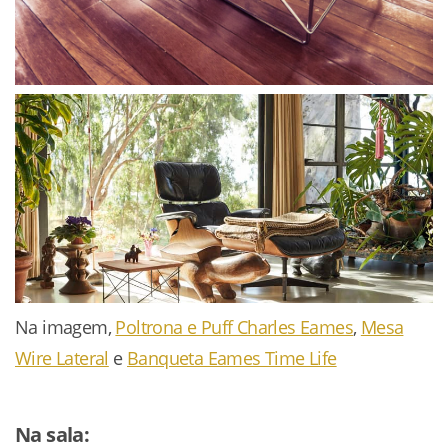
Na imagem,
Poltrona e Puff Charles Eames
,
Mesa
Wire Lateral
e
Banqueta Eames Time Life
Na sala: