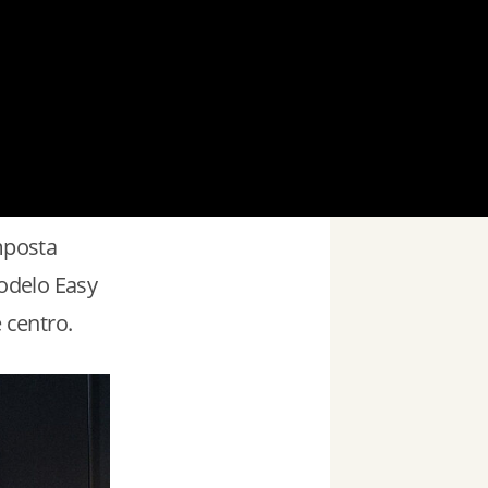
mposta
odelo Easy
 centro.