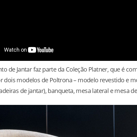
to de Jantar faz parte da Coleção Platner, que é co
 dois modelos de Poltrona – modelo revestido e m
adeiras de jantar), banqueta, mesa lateral e mesa de