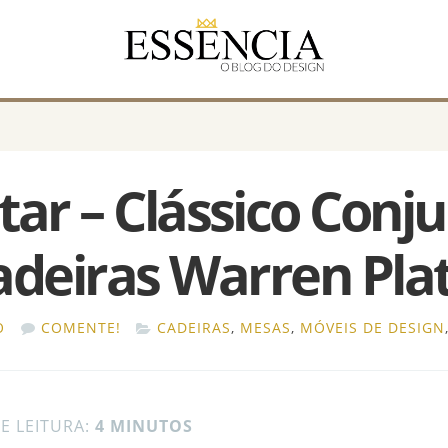
tar – Clássico Conj
adeiras Warren Pla
O
COMENTE!
CADEIRAS
,
MESAS
,
MÓVEIS DE DESIGN
E LEITURA:
4 MINUTOS