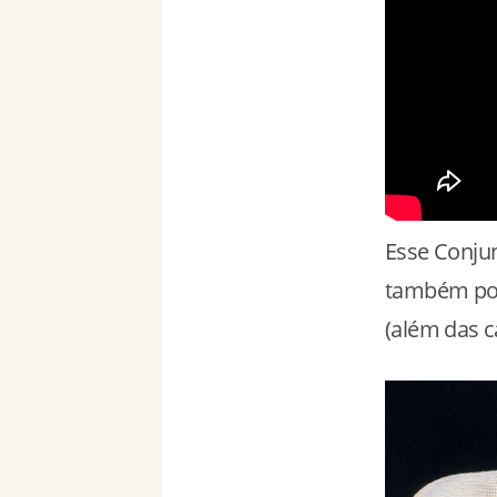
Esse Conjun
também por
(além das c