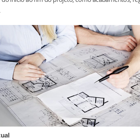
.
ual