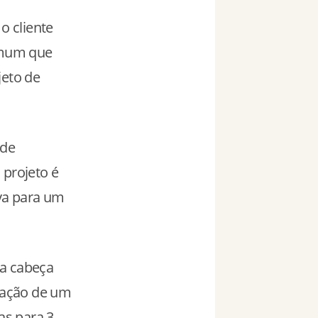
o cliente
comum que
jeto de
 de
 projeto é
va para um
la cabeça
atação de um
as para 3