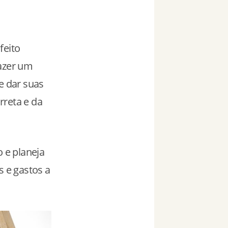
feito
fazer um
e dar suas
rreta e da
o e planeja
s e gastos a