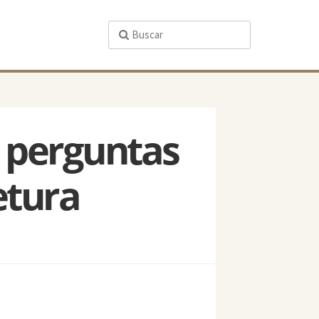
3 perguntas
etura