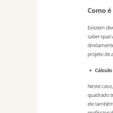
Como é 
Existem div
saber qual 
diretamente
projeto de 
Cálculo
Neste caso,
quadrado t
ele também
profissiona