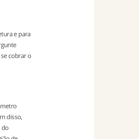
tura e para
ergunte
 se cobrar o
a metro
m disso,
 do
gião de