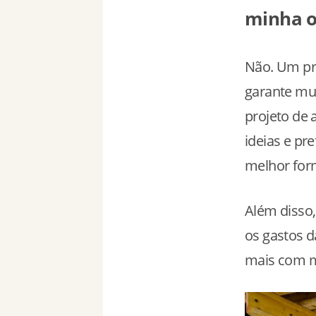
minha o
Não. Um pro
garante mui
projeto de 
ideias e pr
melhor form
Além disso,
os gastos d
mais com m