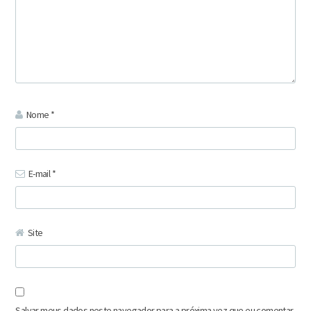
Nome
*
E-mail
*
Site
Salvar meus dados neste navegador para a próxima vez que eu comentar.