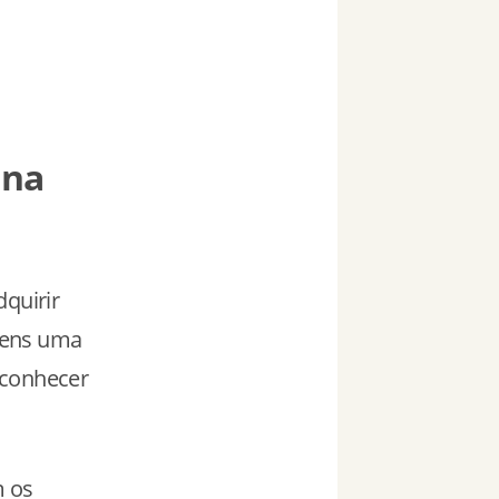
 na
dquirir
gens uma
 conhecer
m os