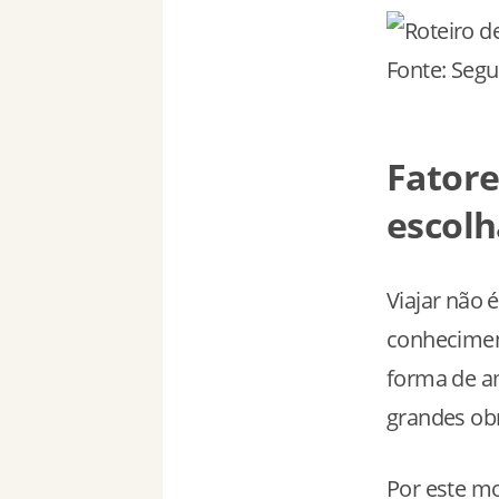
Fonte: Seg
Fatore
escolh
Viajar não 
conhecimen
forma de a
grandes ob
Por este mo