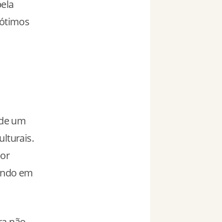
pela
 ótimos
 de um
lturais.
por
cando em
ra não