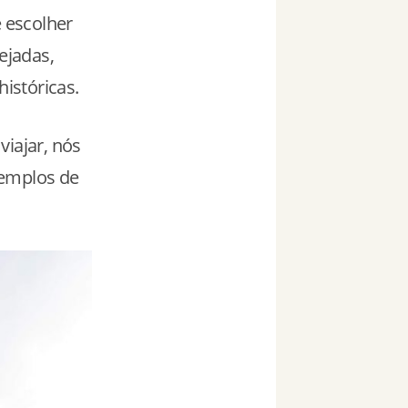
e escolher
ejadas,
istóricas.
viajar, nós
xemplos de