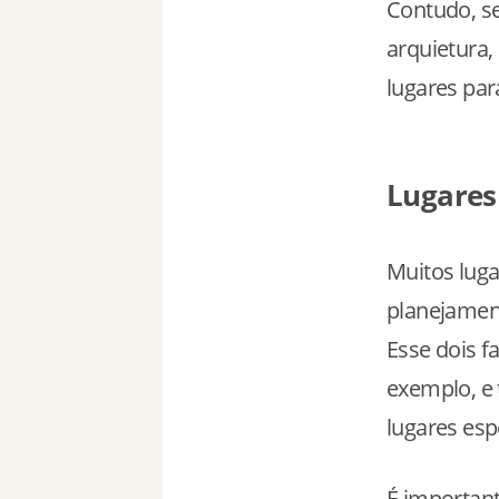
Contudo, se
arquietura,
lugares para
Lugares
Muitos luga
planejamen
Esse dois f
exemplo, e
lugares esp
É important