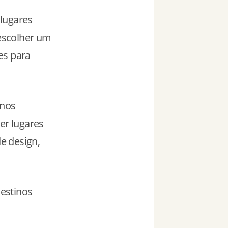
lugares
 escolher um
es para
inos
er lugares
e design,
estinos