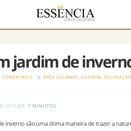
 jardim de invern
1 COMENTÁRIO
ÁREA GOURMET
,
COZINHA
,
DECORAÇÃ
E LEITURA:
7 MINUTOS
de inverno são uma ótima maneira de trazer a natur