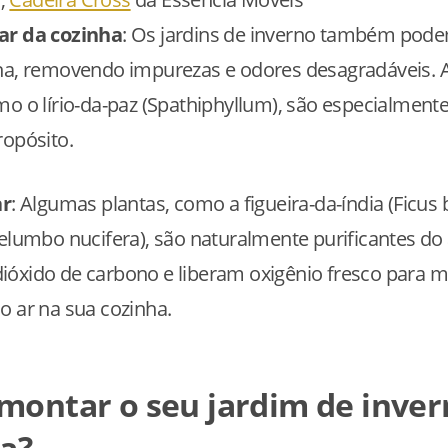
ar da cozinha
: Os jardins de inverno também podem
nha, removendo impurezas e odores desagradáveis.
mo o lírio-da-paz (Spathiphyllum), são especialmente
ropósito.
ar
: Algumas plantas, como a figueira-da-índia (Ficus
Nelumbo nucifera), são naturalmente purificantes do 
óxido de carbono e liberam oxigênio fresco para m
o ar na sua cozinha.
ontar o seu jardim de inver
a?