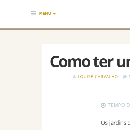
Pular para o conteúdo
MENU
Como ter um
LOUISE CARVALHO
TEMPO D
Os jardins 