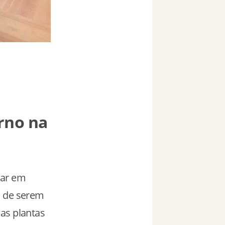
erno na
 ar em
m de serem
as plantas