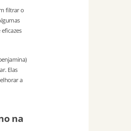
 filtrar o
 Algumas
 eficazes
 benjamina)
ar. Elas
elhorar a
no na