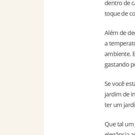
dentro de 
toque de co
Além de dec
a temperatu
ambiente. E
gastando p
Se você est
jardim de i
ter um jard
Que tal um 
elegância a