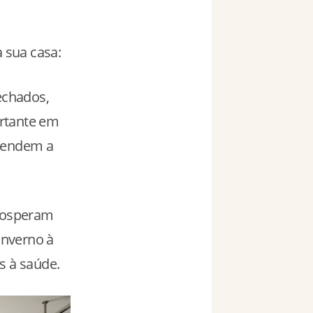
a sua casa:
echados,
ortante em
 tendem a
prosperam
inverno à
s à saúde.