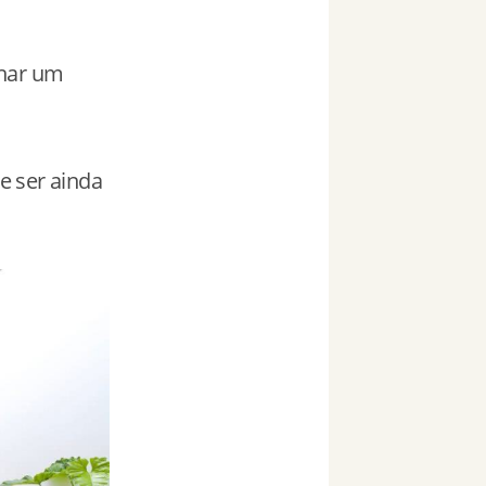
onar um
e ser ainda