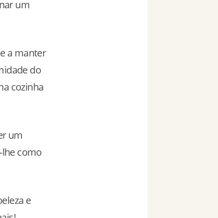
onar um
 e a manter
umidade do
na cozinha
ter um
r-lhe como
beleza e
ais!