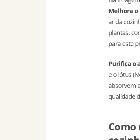
Melhora o 
ar da cozi
plantas, co
para este p
Purifica o 
e o lótus (
absorvem di
qualidade d
Como m
cozinh