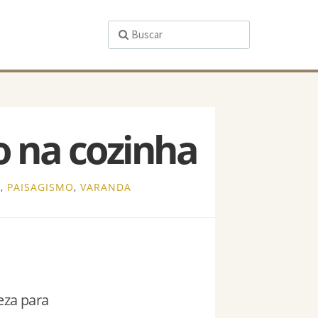
o na cozinha
O
,
PAISAGISMO
,
VARANDA
eza para