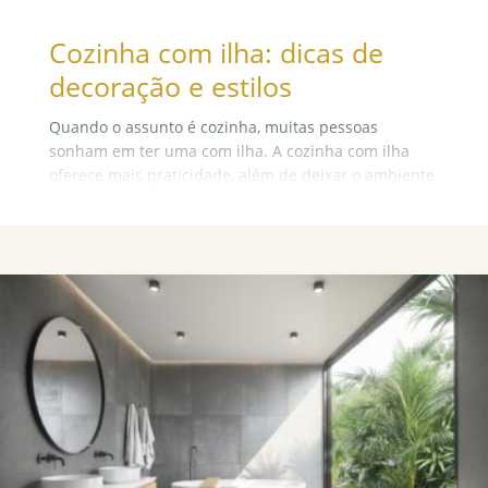
Cozinha com ilha: dicas de
decoração e estilos
Quando o assunto é cozinha, muitas pessoas
sonham em ter uma com ilha. A cozinha com ilha
oferece mais praticidade, além de deixar o ambiente
super moderno e contemporâneo, tudo para quem
procura ter uma casa mais sofisticada. Neste artigo,
mostraremos as principais dicas e informações para
que você possa montar sua cozinha com ilha
perfeitamente e que não falte nada.