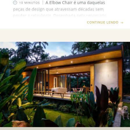
A Elbow Chair é uma daquelas
10 MINUTOS
peças de design que atravessam décadas sem
perder a relevância. Desenhada pelo renomado
dinamarquês Hans J. Wegner em 1956, essa cadeira
CONTINUE LENDO
→
tornou-se um ícone do design escandinavo,
combinando elegância atemporal e conforto
surpreendente. Suas linhas limpas e forma orgânica
conferem charme discreto a diversos ambientes, do
estilo escandinavo clássico aos espaços
contemporâneos. Neste artigo, apresentamos tudo
que você precisa saber sobre a cadeira Elbow Chair –
sua história fascinante, detalhes de design, materiais
de alta qualidade