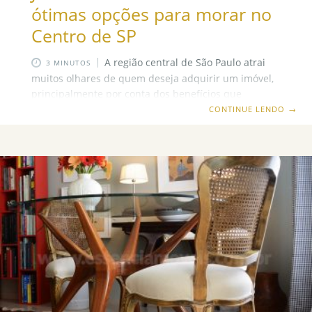
ótimas opções para morar no
Centro de SP
A região central de São Paulo atrai
3 MINUTOS
muitos olhares de quem deseja adquirir um imóvel,
principalmente por conta dos benefícios que
oferece. Então, se você está pretendendo comprar
CONTINUE LENDO
→
um apartamento, esteja ele pronto para morar ou
não, os bairros Bela Vista e Jardim Paulista estão
entre os mais privilegiados em termos de comércio,
lazer, transporte e serviços. Confira: Bela Vista: A
Bela Vista é símbolo de cultura e lazer, tudo isso sem
perder suas características originais, como a
arquitetura dos casarões considerada