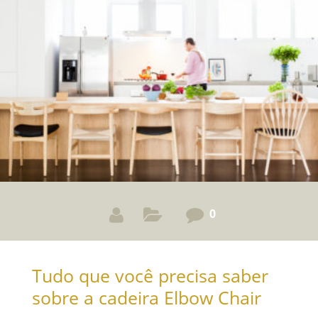
orgânicos Raios generosos nas quinas; Encostos
envolventes; Assentos sem cantos vivos; Pés
discretos ou embutidos para “levitar” o volume. Por
que os sofás curvos estão em alta Ambientes atuais
pedem menos rigidez. Estofados orgânicos
0
Tudo que você precisa saber
sobre a cadeira Elbow Chair