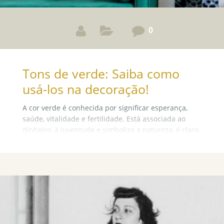
0
Tons de verde: Saiba como
usá-los na decoração!
A cor verde é conhecida por significar esperança,
saúde, vitalidade e fertilidade. Está associada ao
dinheiro, à juventude e simboliza a natureza, é claro.
E sendo ela uma das cores escolhidas como cor
oficial de 2022, trouxemos algumas dicas para
inspirar você a decorar seu ambiente com este tom.