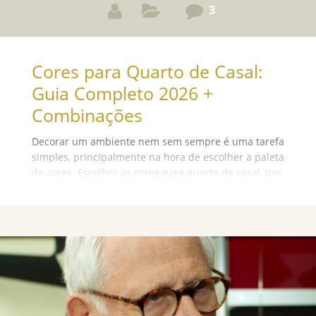
3
Cores para Quarto de Casal:
Guia Completo 2026 +
Combinações
Decorar um ambiente nem sem sempre é uma tarefa
simples, principalmente na hora de escolher a paleta
de cores. Escolher as cores para quarto de casal, por
exemplo, costuma ser um obstáculo para muitas
pessoas e um conflito entre casais que querem
decorar esse cômodo. Por isso, vamos lhe ajudar com
essa missão de colorir o quarto de casal!