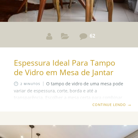
62
Espessura Ideal Para Tampo
de Vidro em Mesa de Jantar
O tampo de vidro de uma mesa pode
2 MINUTOS
variar de espessura, corte, borda e até a
transparência. Escolher a mesa certa para combinar
com sua decoração e personalidade já não é um
CONTINUE LENDO
→
trabalho fácil. A mesa pode ser perfeita e ter sido
bem escolhida, mas quando finalmente ela chega e
você olha para ela na sua decoração, alguma coisa
não parece estar certa. Nesse caso pode ser a