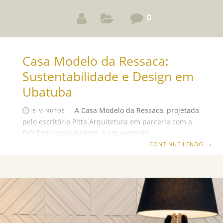
0
Casa Modelo da Ressaca:
Sustentabilidade e Design em
Ubatuba
A Casa Modelo da Ressaca, projetada
5 MINUTOS
pelo escritório Pitta Arquitetura em parceria com a
BIO Empreendimentos, é um exemplo
impressionante de como a arquitetura pode se
CONTINUE LENDO
→
integrar ao meio ambiente e adotar soluções
sustentáveis. Localizada em Ubatuba, um dos
paraísos naturais mais preservados do Brasil, a casa
é um modelo para construções futuras e um
exemplo de como a sustentabilidade pode ser
aplicada na prática. Vamos explorar as
características e as inovações que tornam este