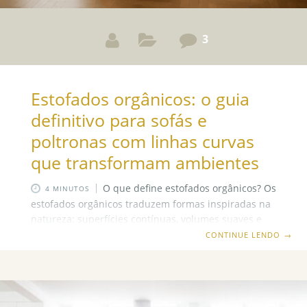
3
Estofados orgânicos: o guia
definitivo para sofás e
poltronas com linhas curvas
que transformam ambientes
O que define estofados orgânicos? Os
4 MINUTOS
estofados orgânicos traduzem formas inspiradas na
natureza: superfícies contínuas, volumes suaves e
linhas curvas que acolhem o corpo. Além disso, eles
CONTINUE LENDO
→
criam fluidez visual e convidam à convivência. Em
projetos contemporâneos, funcionam como peça-
âncora. Portanto, favorecem circulação, conforto e
sofisticação. Elementos-chave dos estofados