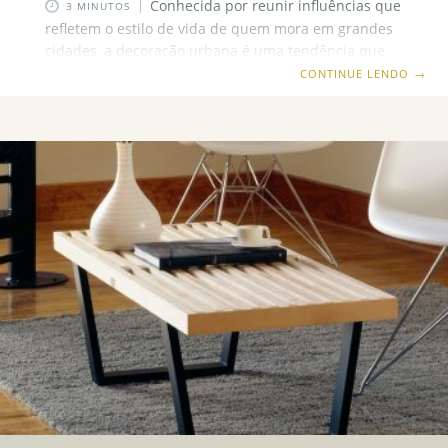
Conhecida por reunir influências que
3 MINUTOS
refletem o estilo de vida de quem mora em grandes
cidades, a decoração urbana é uma tendência que
conquista especialmente quem vive em
CONTINUE LENDO
→
apartamentos. Isso acontece porque o urbano é um
visual simples de compor e envolve elementos que
são facilmente encontrados em lojas ou até mesmo
dentro de casa. Da onde veio o estilo urbano na
decoração Assim como o estilo industrial, o urbano
nasceu em Nova York, quando áreas industriais e
comerciais começaram a ser